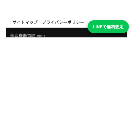
サイトマップ
プライバシーポリシー
LINEで無料査定
美容機器買取.com
買取実績・買取強化モデルを見る
LINEでかんたん無料査定
品物の写真を送るだけ。査定は無料、キャンセルもできま
す。
※品物の状態・市場動向により買取をお受けできない場合があります。
友だち追加して査定を依頼
運営：
株式会社グリーク