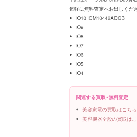
気軽に無料査定へお出しくだ
iO10 iOM10442ADCB
iO9
iO8
iO7
iO6
iO5
iO4
関連する買取・無料査定
美容家電の買取はこちら
美容機器全般の買取はこ