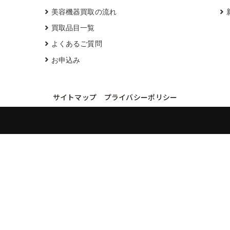
美容機器買取の流れ
買取品目一覧
よくあるご質問
お申込み
サイトマップ
プライバシーポリシー
買取実績・買取強化モデルを見る
LINEでかんたん無料査定
品物の写真を送るだけ。査定は無料、キャンセルもできます。
※品物の状態・市場動向により買取をお受けできない場合があります。