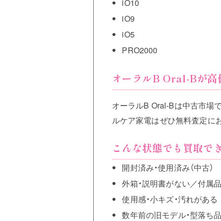
iO10
iO9
iO5
PRO2000
オーラルB Oral-B
オーラルB Oral-Bは中古
ルケア家電はぜひ無料査定に
こんな状態でも買取で
開封済み・使用済み（中古）
外箱・説明書がない／付属
使用感・小キズ・汚れがある
数年前の旧モデル・型落ち