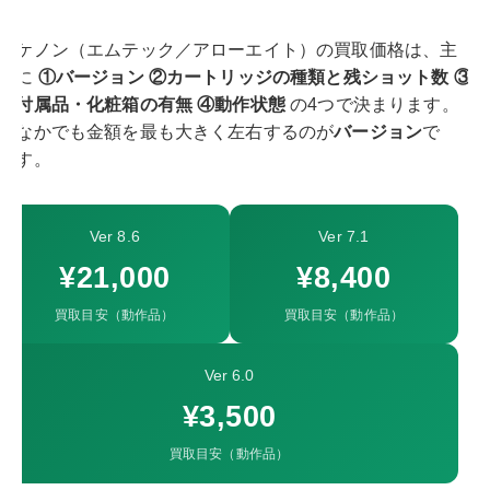
ケノン（エムテック／アローエイト）の買取価格は、主
に
①バージョン ②カートリッジの種類と残ショット数 ③
付属品・化粧箱の有無 ④動作状態
の4つで決まります。
なかでも金額を最も大きく左右するのが
バージョン
で
す。
Ver 8.6
Ver 7.1
¥21,000
¥8,400
買取目安（動作品）
買取目安（動作品）
Ver 6.0
¥3,500
買取目安（動作品）