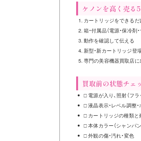
ケノンを高く売る
カートリッジをできるだ
箱・付属品（電源・保冷剤
動作を確認して伝える
新型・新カートリッジ登
専門の美容機器買取店に
買取前の状態チェ
□ 電源が入り、照射（フ
□ 液晶表示・レベル調整
□ カートリッジの種類と
□ 本体カラー（シャンパ
□ 外観の傷・汚れ・変色