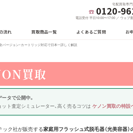
宅配買取専門
0120-96
電話受付 平日10:00〜17:00 ／ ウェ
の流れ
買取商品一覧
よくあるご質問
お
取｜全バージョン・カートリッジ対応で日本一詳しく解説
NON買取
データで公開中。
ョット査定シミュレーター、高く売るコツは
ケノン買取の特設
テック社が販売する
家庭用フラッシュ式脱毛器（光美容器）