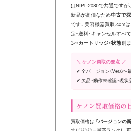
はNIPL-2080で共通
新品が高価なため
中古で探
です。美容機器買取.com
定・送料・キャンセルすべて無
ン・カートリッジ・状態別
＼ ケノン買取の要点 ／
✔ 全バージョン（Ver.6
✔ 欠品・動作未確認・現状
ケノン買取価格の目
買取価格は
「バージョンの新
す（◎◎◎＝最高ランク）。