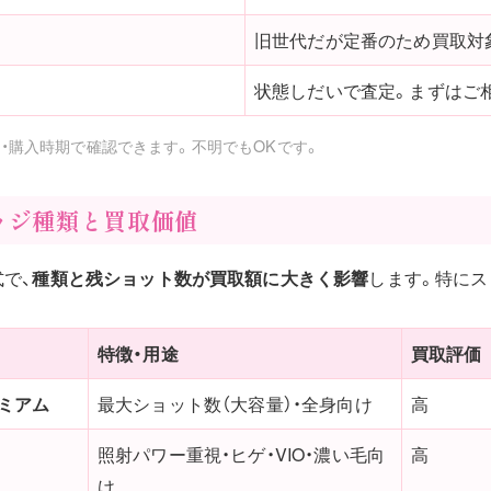
旧世代だが定番のため買取対
状態しだいで査定。まずはご
書・購入時期で確認できます。不明でもOKです。
ッジ種類と買取価値
で、
種類と残ショット数が買取額に大きく影響
します。特にス
特徴・用途
買取評価
ミアム
最大ショット数（大容量）・全身向け
高
照射パワー重視・ヒゲ・VIO・濃い毛向
高
け