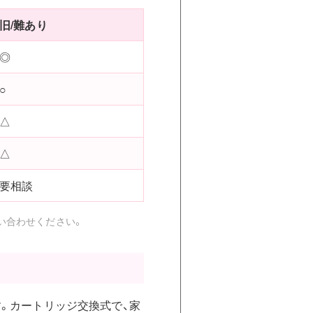
旧/難あり
◎
○
△
△
要相談
い合わせください。
す。カートリッジ交換式で、家