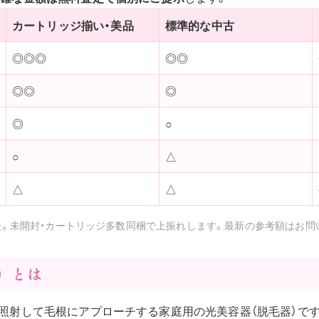
カートリッジ揃い・美品
標準的な中古
◎◎◎
◎◎
◎◎
◎
◎
○
○
△
△
△
談。未開封・カートリッジ多数同梱で上振れします。最新の参考額はお問
N）とは
を照射して毛根にアプローチする家庭用の光美容器（脱毛器）で