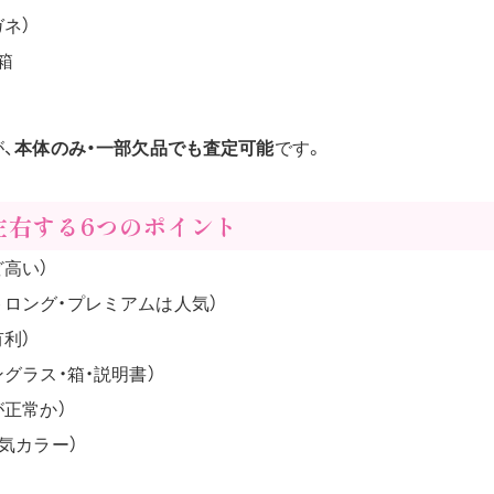
ネ）
箱
、
本体のみ・一部欠品でも査定可能
です。
左右する6つのポイント
ど高い）
トロング・プレミアムは人気）
利）
ングラス・箱・説明書）
が正常か）
人気カラー）