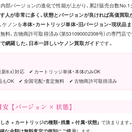
ですが、内部バージョンの進化で性能が上がり、累計販売台数No
す人が非常に多く、状態とバージョンが良ければ高価買取
は、ケノンを
本体・カートリッジ単体・旧バージョン・現状品
料、古物商許可取得済み（第531090002308号）の専門店
まで網羅した、日本一詳しいケノン買取ガイド
です。
〜最新8.x）対応 ✔ カートリッジ単体・本体のみOK
品もOK ✔ 全国宅配・査定無料 ✔ 古物商許可取得済み
安【バージョン × 状態】
しさ × カートリッジの種類・残量 × 付属・状態」
で決まります
正確な金額は無料査定で個別にご提示
します。