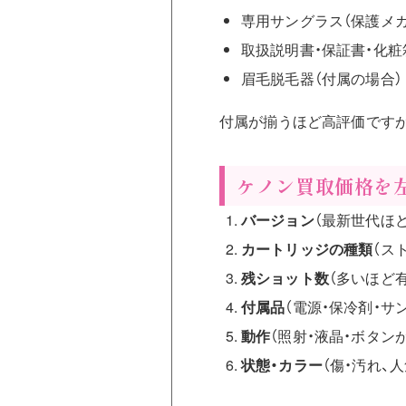
専用サングラス（保護メガ
取扱説明書・保証書・化粧
眉毛脱毛器（付属の場合）
付属が揃うほど高評価ですが
ケノン買取価格を
バージョン
（最新世代ほ
カートリッジの種類
（ス
残ショット数
（多いほど有
付属品
（電源・保冷剤・サ
動作
（照射・液晶・ボタン
状態・カラー
（傷・汚れ、