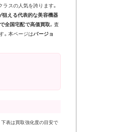
.1クラスの人気を誇ります。
が狙える代表的な美容機器
まで全国宅配で高価買取
。査
です。本ページは
バージョ
。下表は買取強化度の目安で