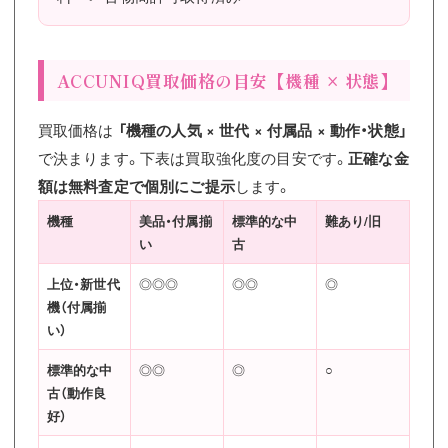
ACCUNIQ買取価格の目安【機種 × 状態】
買取価格は
「機種の人気 × 世代 × 付属品 × 動作・状態」
で決まります。下表は買取強化度の目安です。
正確な金
額は無料査定で個別にご提示
します。
機種
美品・付属揃
標準的な中
難あり/旧
い
古
上位・新世代
◎◎◎
◎◎
◎
機（付属揃
い）
標準的な中
◎◎
◎
○
古（動作良
好）