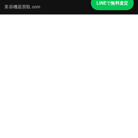
LINEで無料査定
美容機器買取.com
買取実績・買取強化モデルを見る
LINEでかんたん無料査定
品物の写真を送るだけ。査定は無料、キャンセルもできます。
※品物の状態・市場動向により買取をお受けできない場合があります。
友だち追加して査定を依頼
運営：
株式会社グリーク
運営グループの買取サイト一覧（株式会社グリーク）
買取の知識をもっと知る