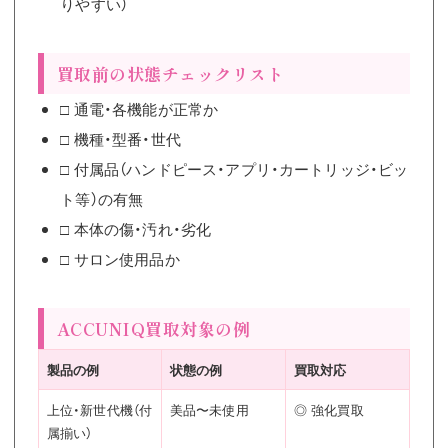
りやすい）
買取前の状態チェックリスト
□ 通電・各機能が正常か
□ 機種・型番・世代
□ 付属品（ハンドピース・アプリ・カートリッジ・ビッ
ト等）の有無
□ 本体の傷・汚れ・劣化
□ サロン使用品か
ACCUNIQ買取対象の例
製品の例
状態の例
買取対応
上位・新世代機（付
美品〜未使用
◎ 強化買取
属揃い）