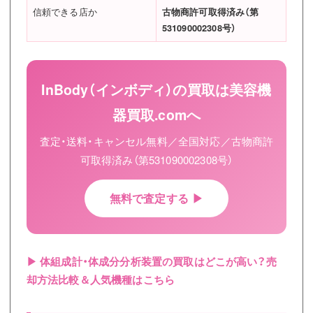
信頼できる店か
古物商許可取得済み（第
531090002308号）
InBody（インボディ）の買取は美容機
器買取.comへ
査定・送料・キャンセル無料／全国対応／古物商許
可取得済み（第531090002308号）
無料で査定する ▶
▶ 体組成計・体成分分析装置の買取はどこが高い？売
却方法比較＆人気機種はこちら