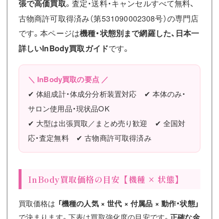
張で高価買取
。査定・送料・キャンセルすべて無料、
古物商許可取得済み（第531090002308号）の専門店
です。本ページは
機種・状態別まで網羅した、日本一
詳しいInBody買取ガイド
です。
＼ InBody買取の要点 ／
✔ 体組成計・体成分分析装置対応 ✔ 本体のみ・
サロン使用品・現状品OK
✔ 大型は出張買取／まとめ売り歓迎 ✔ 全国対
応・査定無料 ✔ 古物商許可取得済み
InBody買取価格の目安【機種 × 状態】
買取価格は
「機種の人気 × 世代 × 付属品 × 動作・状態」
で決まります。下表は買取強化度の目安です。
正確な金