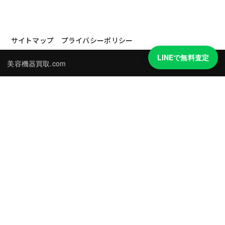
サイトマップ
プライバシーポリシー
LINEで無料査定
美容機器買取.com
買取実績・買取強化モデルを見る
LINEでかんたん無料査定
品物の写真を送るだけ。査定は無料、キャンセルもできます。
※品物の状態・市場動向により買取をお受けできない場合があります。
友だち追加して査定を依頼
運営：
株式会社グリーク