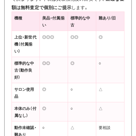
額は無料査定で個別にご提示
します。
機種
美品・付属揃
標準的な中
難あり/旧
い
古
上位・新世代
◎◎◎
◎◎
◎
機（付属揃
い）
標準的な中
◎◎
◎
○
古（動作良
好）
サロン使用
◎
○
△
品
本体のみ（付
◎
○
△
属なし）
動作未確認・
○
△
要相談
難あり