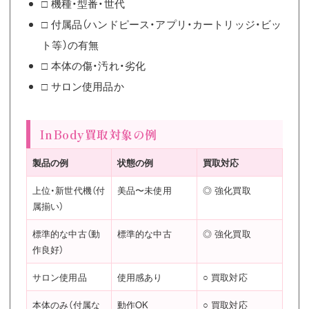
□ 機種・型番・世代
□ 付属品（ハンドピース・アプリ・カートリッジ・ビッ
ト等）の有無
□ 本体の傷・汚れ・劣化
□ サロン使用品か
InBody買取対象の例
製品の例
状態の例
買取対応
上位・新世代機（付
美品〜未使用
◎ 強化買取
属揃い）
標準的な中古（動
標準的な中古
◎ 強化買取
作良好）
サロン使用品
使用感あり
○ 買取対応
本体のみ（付属な
動作OK
○ 買取対応