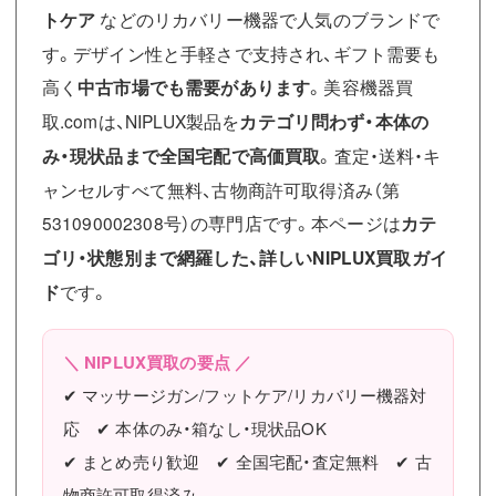
トケア
などのリカバリー機器で人気のブランドで
す。デザイン性と手軽さで支持され、ギフト需要も
高く
中古市場でも需要があります
。美容機器買
取.comは、NIPLUX製品を
カテゴリ問わず・本体の
み・現状品まで全国宅配で高価買取
。査定・送料・キ
ャンセルすべて無料、古物商許可取得済み（第
531090002308号）の専門店です。本ページは
カテ
ゴリ・状態別まで網羅した、詳しいNIPLUX買取ガイ
ド
です。
＼ NIPLUX買取の要点 ／
✔ マッサージガン/フットケア/リカバリー機器対
応 ✔ 本体のみ・箱なし・現状品OK
✔ まとめ売り歓迎 ✔ 全国宅配・査定無料 ✔ 古
物商許可取得済み