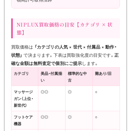
NIPLUX買取価格の目安【カテゴリ × 状
態】
買取価格は
「カテゴリの人気 × 世代 × 付属品 × 動作・
状態」
で決まります。下表は買取強化度の目安です。
正
確な金額は無料査定で個別にご提示
します。
カテゴリ
美品・付属揃
標準的な中
難あり/旧
い
古
マッサージ
◎◎
◎
○
ガン（上位・
新世代）
フットケア
◎◎
◎
○
機器