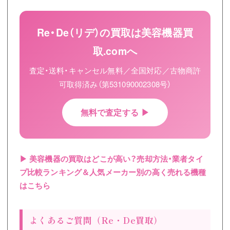
Re・De（リデ）の買取は美容機器買
取.comへ
査定・送料・キャンセル無料／全国対応／古物商許
可取得済み（第531090002308号）
無料で査定する ▶
▶ 美容機器の買取はどこが高い？売却方法・業者タイ
プ比較ランキング＆人気メーカー別の高く売れる機種
はこちら
よくあるご質問（Re・De買取）