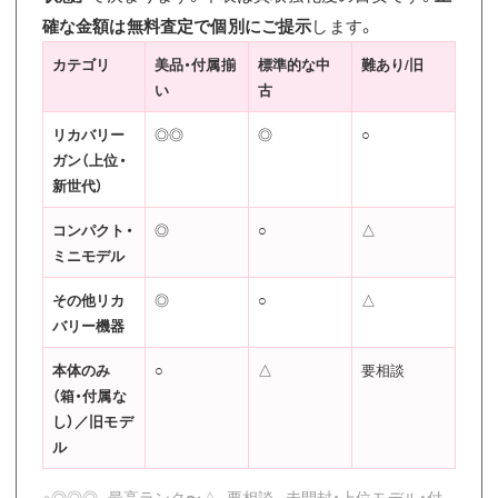
確な金額は無料査定で個別にご提示
します。
カテゴリ
美品・付属揃
標準的な中
難あり/旧
い
古
リカバリー
◎◎
◎
○
ガン（上位・
新世代）
コンパクト・
◎
○
△
ミニモデル
その他リカ
◎
○
△
バリー機器
本体のみ
○
△
要相談
（箱・付属な
し）／旧モデ
ル
※◎◎◎=最高ランク〜△=要相談。未開封・上位モデル・付