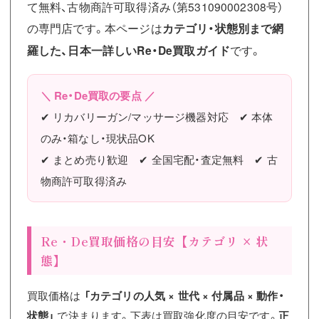
て無料、古物商許可取得済み（第531090002308号）
の専門店です。本ページは
カテゴリ・状態別まで網
羅した、日本一詳しいRe・De買取ガイド
です。
＼ Re・De買取の要点 ／
✔ リカバリーガン/マッサージ機器対応 ✔ 本体
のみ・箱なし・現状品OK
✔ まとめ売り歓迎 ✔ 全国宅配・査定無料 ✔ 古
物商許可取得済み
Re・De買取価格の目安【カテゴリ × 状
態】
買取価格は
「カテゴリの人気 × 世代 × 付属品 × 動作・
状態」
で決まります。下表は買取強化度の目安です。
正