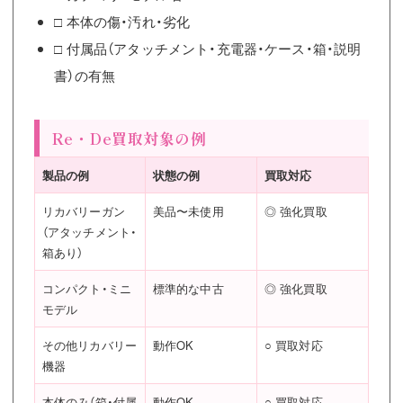
□ 本体の傷・汚れ・劣化
□ 付属品（アタッチメント・充電器・ケース・箱・説明
書）の有無
Re・De買取対象の例
製品の例
状態の例
買取対応
リカバリーガン
美品〜未使用
◎ 強化買取
（アタッチメント・
箱あり）
コンパクト・ミニ
標準的な中古
◎ 強化買取
モデル
その他リカバリー
動作OK
○ 買取対応
機器
本体のみ（箱・付属
動作OK
○ 買取対応