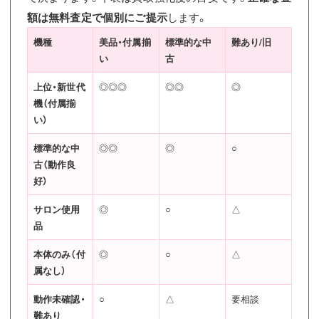
額は無料査定で個別にご提示
します。
機種
美品・付属揃
標準的な中
難あり/旧
い
古
上位・新世代
◎◎◎
◎◎
◎
機（付属揃
い）
標準的な中
◎◎
◎
○
古（動作良
好）
サロン使用
◎
○
△
品
本体のみ（付
◎
○
△
属なし）
動作未確認・
○
△
要相談
難あり