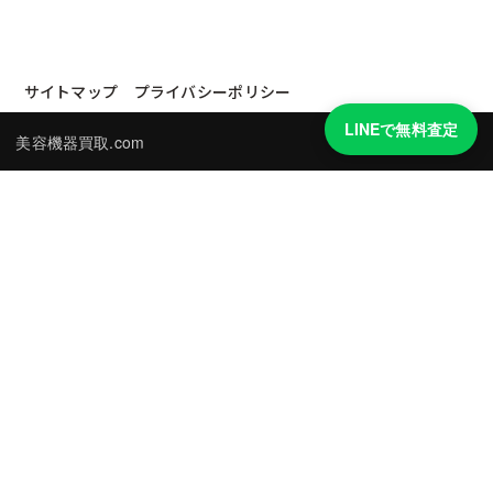
サイトマップ
プライバシーポリシー
LINEで無料査定
美容機器買取.com
買取実績・買取強化モデルを見る
LINEでかんたん無料査定
品物の写真を送るだけ。査定は無料、キャンセルもできます。
※品物の状態・市場動向により買取をお受けできない場合があります。
友だち追加して査定を依頼
運営：
株式会社グリーク