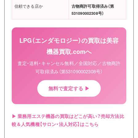
信頼できる店か
古物商許可取得済み（第
531090002308号）
LPG（エンダモロジー）の買取は美容
機器買取.comへ
査定・送料・キャンセル無料／全国対応／古物商許
可取得済み（第531090002308号）
無料で査定する ▶
▶ 業務用エステ機器の買取はどこが高い？売却方法比
較＆人気機種【サロン・法人対応】はこちら