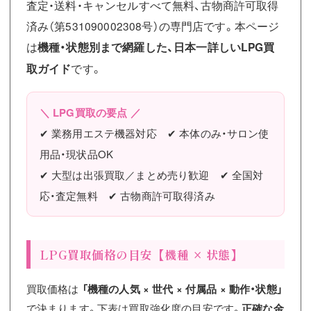
査定・送料・キャンセルすべて無料、古物商許可取得
済み（第531090002308号）の専門店です。本ページ
は
機種・状態別まで網羅した、日本一詳しいLPG買
取ガイド
です。
＼ LPG買取の要点 ／
✔ 業務用エステ機器対応 ✔ 本体のみ・サロン使
用品・現状品OK
✔ 大型は出張買取／まとめ売り歓迎 ✔ 全国対
応・査定無料 ✔ 古物商許可取得済み
LPG買取価格の目安【機種 × 状態】
買取価格は
「機種の人気 × 世代 × 付属品 × 動作・状態」
で決まります。下表は買取強化度の目安です。
正確な金