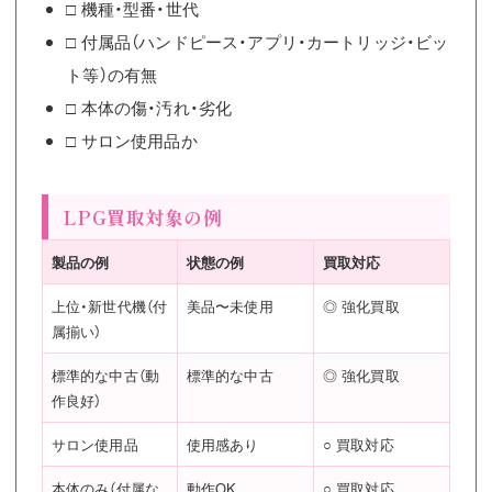
□ 機種・型番・世代
□ 付属品（ハンドピース・アプリ・カートリッジ・ビッ
ト等）の有無
□ 本体の傷・汚れ・劣化
□ サロン使用品か
LPG買取対象の例
製品の例
状態の例
買取対応
上位・新世代機（付
美品〜未使用
◎ 強化買取
属揃い）
標準的な中古（動
標準的な中古
◎ 強化買取
作良好）
サロン使用品
使用感あり
○ 買取対応
本体のみ（付属な
動作OK
○ 買取対応