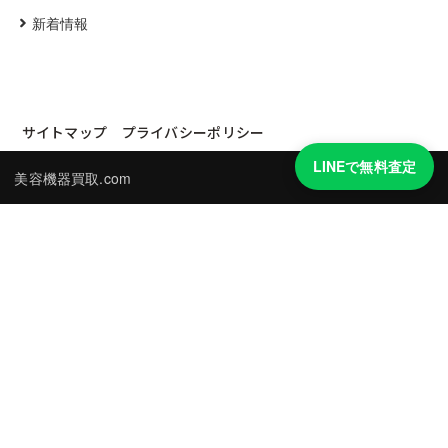
新着情報
サイトマップ
プライバシーポリシー
LINEで無料査定
美容機器買取.com
買取実績・買取強化モデルを見る
LINEでかんたん無料査定
品物の写真を送るだけ。査定は無料、キャンセルもできます。
※品物の状態・市場動向により買取をお受けできない場合があります。
友だち追加して査定を依頼