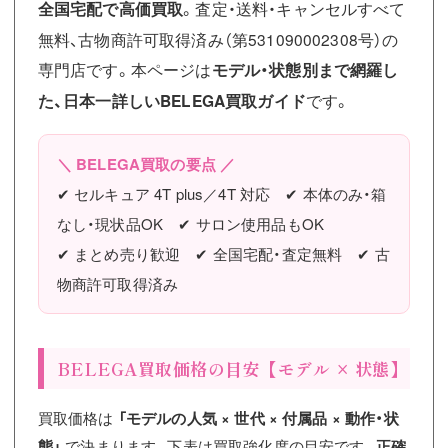
全国宅配で高価買取
。査定・送料・キャンセルすべて
無料、古物商許可取得済み（第531090002308号）の
専門店です。本ページは
モデル・状態別まで網羅し
た、日本一詳しいBELEGA買取ガイド
です。
＼ BELEGA買取の要点 ／
✔ セルキュア 4T plus／4T 対応 ✔ 本体のみ・箱
なし・現状品OK ✔ サロン使用品もOK
✔ まとめ売り歓迎 ✔ 全国宅配・査定無料 ✔ 古
物商許可取得済み
BELEGA買取価格の目安【モデル × 状態】
買取価格は
「モデルの人気 × 世代 × 付属品 × 動作・状
態」
で決まります。下表は買取強化度の目安です。
正確