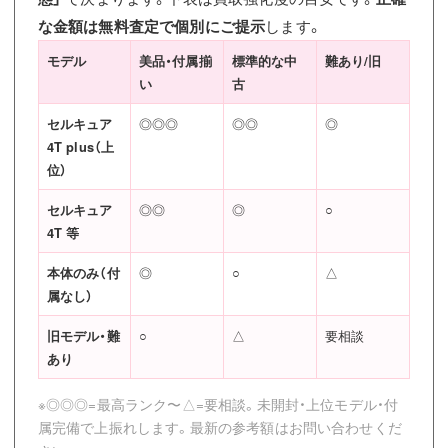
な金額は無料査定で個別にご提示
します。
モデル
美品・付属揃
標準的な中
難あり/旧
い
古
セルキュア
◎◎◎
◎◎
◎
4T plus（上
位）
セルキュア
◎◎
◎
○
4T 等
本体のみ（付
◎
○
△
属なし）
旧モデル・難
○
△
要相談
あり
※◎◎◎=最高ランク〜△=要相談。未開封・上位モデル・付
属完備で上振れします。最新の参考額はお問い合わせくだ