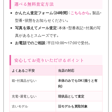
選べる無料査定方法
かんたん査定フォーム（24時間）
：
こちらから
。製品・
型番・状態をお知らせください。
写真を添えてメール査定
：本体・型番表記・付属の写
真があるとスムーズです。
お電話でのご相談
：平日10:00〜17:00で受付。
安心してお売りいただけるポイント
よくあるご不安
当店の対応
箱・付属品がない
本体のみでもOK（揃うと有
利）
充電・通電しない
現状品として査定
古いモデル
旧モデルも買取対象