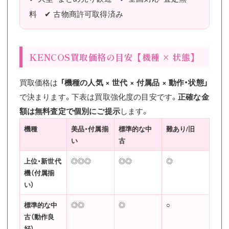
料 ✔ 古物商許可取得済み
KENCOS買取価格の目安【機種 × 状態】
買取価格は
「機種の人気 × 世代 × 付属品 × 動作・状態」
で決まります。下表は買取強化度の目安です。
正確な金
額は無料査定で個別にご提示
します。
機種
美品・付属揃
標準的な中
難あり/旧
い
古
上位・新世代
◎◎◎
◎◎
◎
機（付属揃
い）
標準的な中
◎◎
◎
○
古（動作良
好）