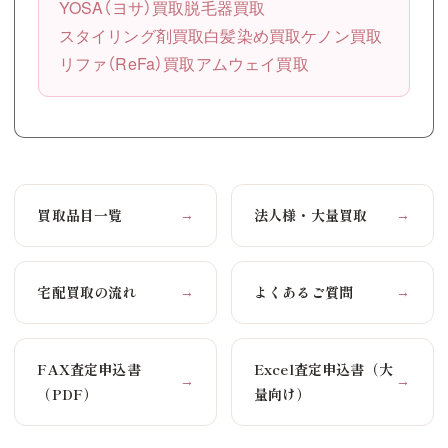
YOSA（ヨサ）買取
脱毛器買取
スタイリング剤買取
白髪染め買取
ケノン買取
リファ（ReFa）買取
アムウェイ買取
買取品目一覧
法人様・大量買取
→
→
宅配買取の流れ
よくあるご質問
→
→
FAX査定申込書
Excel査定申込書（大
→
→
（PDF）
量向け）