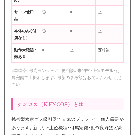
サロン使用
◎
○
△
品
本体のみ（付
◎
○
△
属なし）
動作未確認・
○
△
要相談
難あり
※◎◎◎=最高ランク〜△=要相談。未開封・上位モデル・付
属完備で上振れします。最新の参考額はお問い合わせくだ
さい。
ケンコス（KENCOS）とは
携帯型水素ガス吸引器で人気のブランドで、個人需要が
あります。新しい・上位機種・付属完備・動作良好ほど高