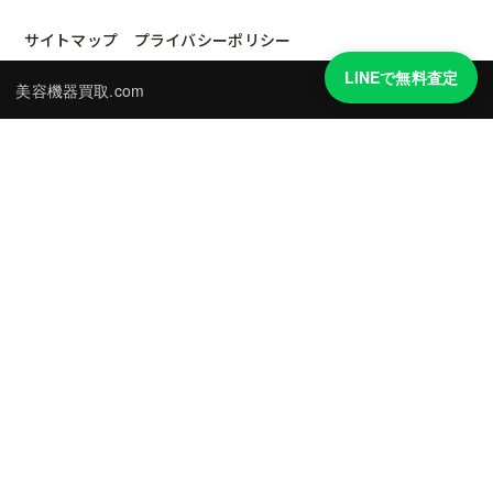
サイトマップ
プライバシーポリシー
LINEで無料査定
美容機器買取.com
買取実績・買取強化モデルを見る
LINEでかんたん無料査定
品物の写真を送るだけ。査定は無料、キャンセルもできます。
※品物の状態・市場動向により買取をお受けできない場合があります。
友だち追加して査定を依頼
運営：
株式会社グリーク
運営グループの買取サイト一覧（株式会社グリーク）