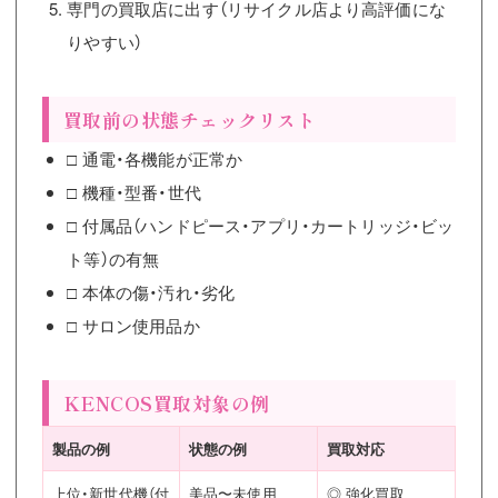
専門の買取店に出す（リサイクル店より高評価にな
りやすい）
買取前の状態チェックリスト
□ 通電・各機能が正常か
□ 機種・型番・世代
□ 付属品（ハンドピース・アプリ・カートリッジ・ビッ
ト等）の有無
□ 本体の傷・汚れ・劣化
□ サロン使用品か
KENCOS買取対象の例
製品の例
状態の例
買取対応
上位・新世代機（付
美品〜未使用
◎ 強化買取