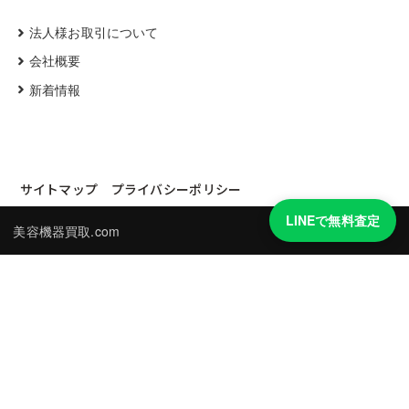
法人様お取引について
会社概要
新着情報
サイトマップ
プライバシーポリシー
LINEで無料査定
美容機器買取.com
買取実績・買取強化モデルを見る
LINEでかんたん無料査定
品物の写真を送るだけ。査定は無料、キャンセルもできます。
※品物の状態・市場動向により買取をお受けできない場合があります。