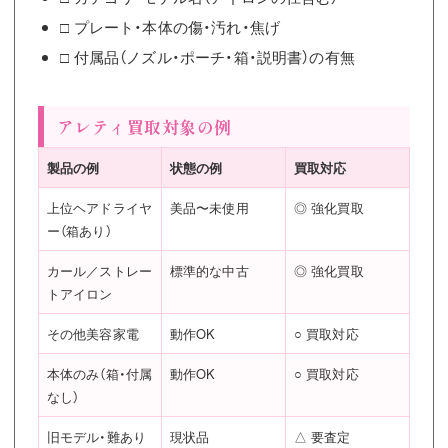
□ プレート・本体の傷・汚れ・焦げ
□ 付属品（ノズル・ポーチ・箱・説明書）の有無
アレティ買取対象の例
製品の例
状態の例
買取対応
上位ヘアドライヤ
美品〜未使用
◎ 強化買取
ー（箱あり）
カール／ストレー
標準的な中古
◎ 強化買取
トアイロン
その他美容家電
動作OK
○ 買取対応
本体のみ（箱・付属
動作OK
○ 買取対応
なし）
旧モデル・難あり
現状品
△ 要査定