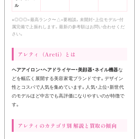
ル
※◎◎◎=最高ランク〜△=要相談。未開封・上位モデル・付
属完備で上振れします。最新の参考額はお問い合わせくだ
さい。
アレティ（Areti）とは
ヘアアイロン・ヘアドライヤー・美顔器・ネイル機器
な
どを幅広く展開する美容家電ブランドです。デザイン
性とコスパで人気を集めています。人気・上位・新世代
のモデルほど中古でも高評価になりやすいのが特徴で
す。
アレティのカテゴリ別 解説と買取の傾向