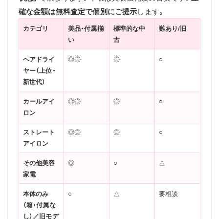
確な金額は無料査定で個別にご提示
します。
カテゴリ
美品・付属揃
標準的な中
難あり/旧
い
古
ヘアドライ
◎◎
◎
○
ヤー（上位・
新世代）
カールアイ
◎◎
◎
○
ロン
ストレート
◎◎
◎
○
アイロン
その他美容
◎
○
△
家電
本体のみ
○
△
要相談
（箱・付属な
し）／旧モデ