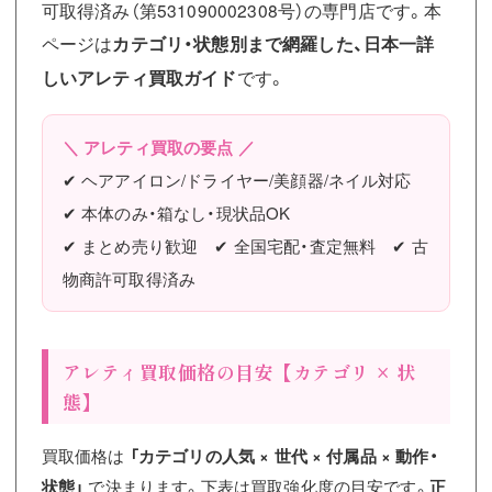
可取得済み（第531090002308号）の専門店です。本
ページは
カテゴリ・状態別まで網羅した、日本一詳
しいアレティ買取ガイド
です。
＼ アレティ買取の要点 ／
✔ ヘアアイロン/ドライヤー/美顔器/ネイル対応
✔ 本体のみ・箱なし・現状品OK
✔ まとめ売り歓迎 ✔ 全国宅配・査定無料 ✔ 古
物商許可取得済み
アレティ買取価格の目安【カテゴリ × 状
態】
買取価格は
「カテゴリの人気 × 世代 × 付属品 × 動作・
状態」
で決まります。下表は買取強化度の目安です。
正