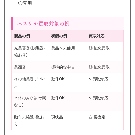
の有無
パスリル買取対象の例
製品の例
状態の例
買取対応
光美容器（脱毛器・
美品〜未使用
◎ 強化買取
箱あり）
美顔器
標準的な中古
◎ 強化買取
その他美容デバイ
動作OK
○ 買取対応
ス
本体のみ（箱・付属
動作OK
○ 買取対応
なし）
動作未確認・難あ
現状品
△ 要査定
り