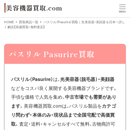
MENU
HOME
買取商品一覧
パスリル（Pasurire）買取｜光美容器・美顔器を日本一詳し
く解説【高価買取・無料査定】
パスリル Pasurire買取
パスリル（Pasurire）
は、
光美容器（脱毛器）・美顔器
などをコスパ良く展開する美容機器ブランドです。
手頃な価格で人気を集め、
中古市場でも需要があり
ます
。美容機器買取.comは、パスリル製品を
カテゴ
リ問わず・本体のみ・現状品まで全国宅配で高価買
取
。査定・送料・キャンセルすべて無料、古物商許可