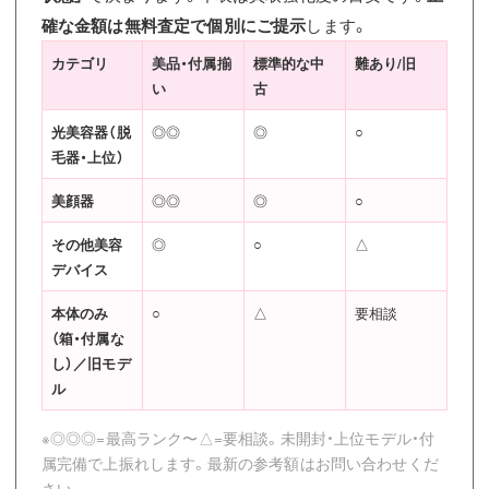
確な金額は無料査定で個別にご提示
します。
カテゴリ
美品・付属揃
標準的な中
難あり/旧
い
古
光美容器（脱
◎◎
◎
○
毛器・上位）
美顔器
◎◎
◎
○
その他美容
◎
○
△
デバイス
本体のみ
○
△
要相談
（箱・付属な
し）／旧モデ
ル
※◎◎◎=最高ランク〜△=要相談。未開封・上位モデル・付
属完備で上振れします。最新の参考額はお問い合わせくだ
さい。