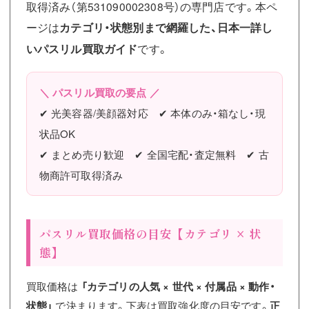
取得済み（第531090002308号）の専門店です。本ペ
ージは
カテゴリ・状態別まで網羅した、日本一詳し
いパスリル買取ガイド
です。
＼ パスリル買取の要点 ／
✔ 光美容器/美顔器対応 ✔ 本体のみ・箱なし・現
状品OK
✔ まとめ売り歓迎 ✔ 全国宅配・査定無料 ✔ 古
物商許可取得済み
パスリル買取価格の目安【カテゴリ × 状
態】
買取価格は
「カテゴリの人気 × 世代 × 付属品 × 動作・
状態」
で決まります。下表は買取強化度の目安です。
正