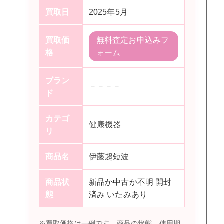
買取日
2025年5月
買取価
無料査定お申込みフ
格
ォーム
ブラン
－－－－
ド
カテゴ
健康機器
リ
商品名
伊藤超短波
商品状
新品か中古か不明 開封
態
済み いたみあり
※買取価格は一例です。商品の状態、使用期