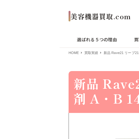
選ばれる５つの理由
買
HOME
買取実績
新品 Rave21 リーブ
新品 Rav
剤 A・B 