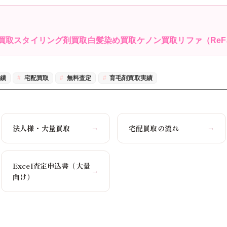
買取
スタイリング剤買取
白髪染め買取
ケノン買取
リファ（Re
実績
宅配買取
無料査定
育毛剤買取実績
法人様・大量買取
宅配買取の流れ
→
→
Excel査定申込書（大量
→
向け）