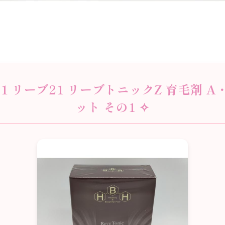
e21 リーブ21 リーブトニックZ 育毛剤 A・
ット その1 ✧