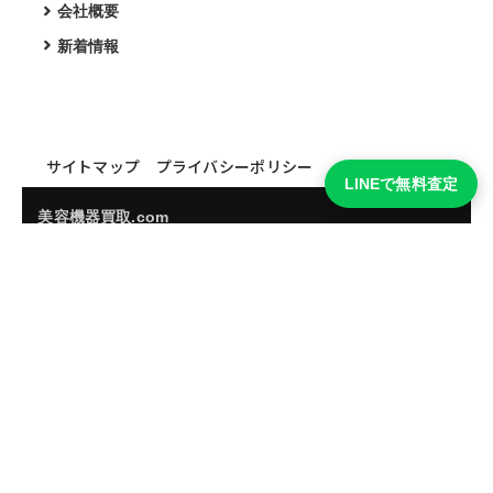
会社概要
新着情報
サイトマップ
プライバシーポリシー
LINEで無料査定
美容機器買取.com
買取実績・買取強化モデルを見る
LINEでかんたん無料査定
品物の写真を送るだけ。査定は無料、キャンセルもできま
す。
※品物の状態・市場動向により買取をお受けできない場合があります。
友だち追加して査定を依頼