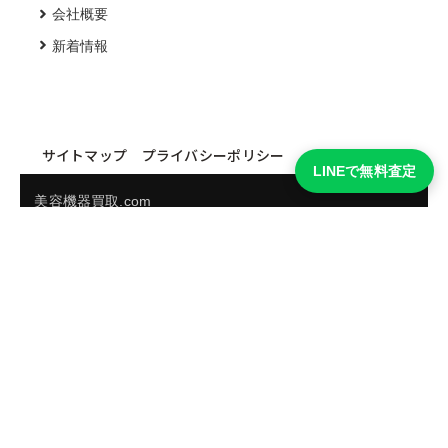
会社概要
新着情報
サイトマップ
プライバシーポリシー
LINEで無料査定
美容機器買取.com
買取実績・買取強化モデルを見る
LINEでかんたん無料査定
品物の写真を送るだけ。査定は無料、キャンセルもできま
す。
※品物の状態・市場動向により買取をお受けできない場合があります。
友だち追加して査定を依頼