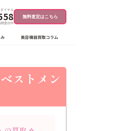
ーダイヤル
558
無料査定はこちら
4時間受付中
込み
美容機器買取コラム
インベストメン
 の買取 ✧