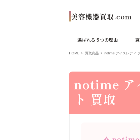
選ばれる５つの理由
買
HOME
買取商品
notime アイスレデ
notime
ト 買取
✧ not