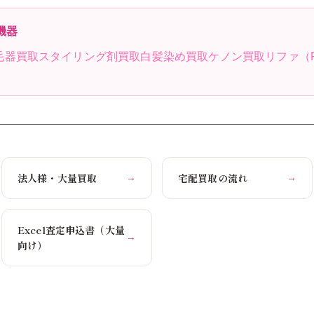
機器
毛器買取
スタイリング剤買取
白髪染め買取
ケノン買取
リファ（
法人様・大量買取
宅配買取の流れ
→
→
Excel査定申込書（大量
→
向け）