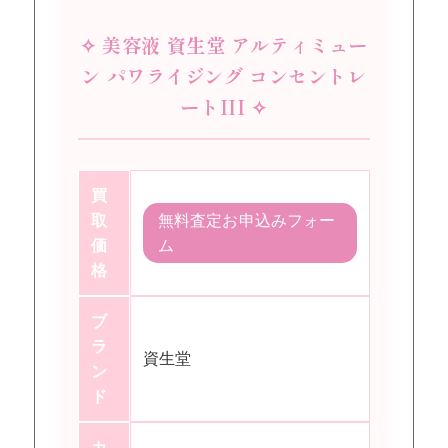
✧ 美容液 資生堂 アルティミュー
ン パワライジング コンセントレ
ートIII ✧
買
取
無料査定お申込みフォー
価
ム
格
ブ
ラ
資生堂
ン
ド
カ