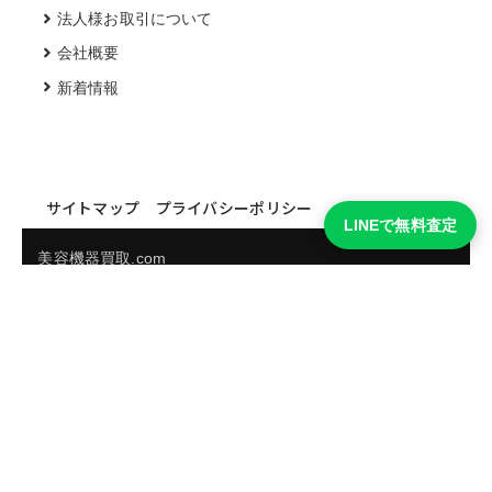
法人様お取引について
会社概要
新着情報
サイトマップ
プライバシーポリシー
LINEで無料査定
美容機器買取.com
買取実績・買取強化モデルを見る
LINEでかんたん無料査定
品物の写真を送るだけ。査定は無料、キャンセルもできま
す。
※品物の状態・市場動向により買取をお受けできない場合があります。