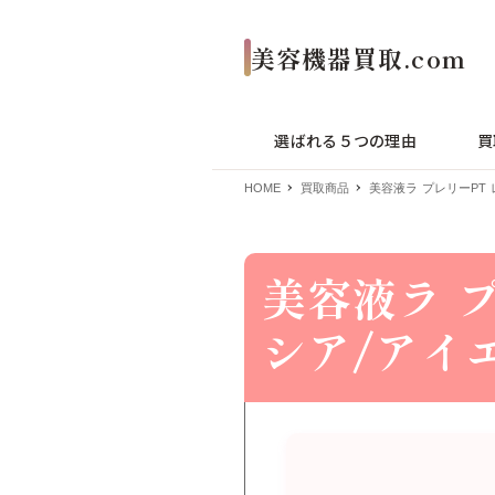
選ばれる５つの理由
買
HOME
買取商品
美容液ラ プレリーPT
美容液ラ プ
シア/アイ