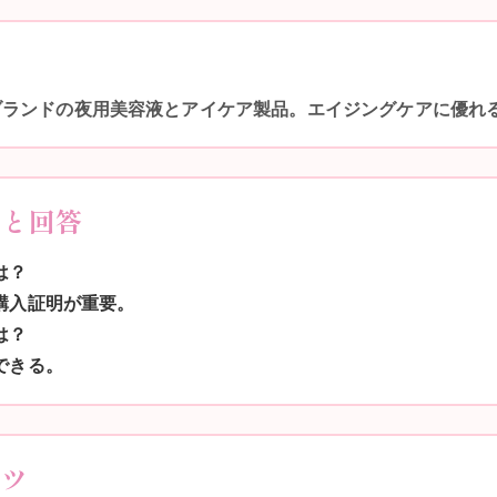
ブランドの夜用美容液とアイケア製品。エイジングケアに優れ
問と回答
は？
の購入証明が重要。
は？
できる。
コツ