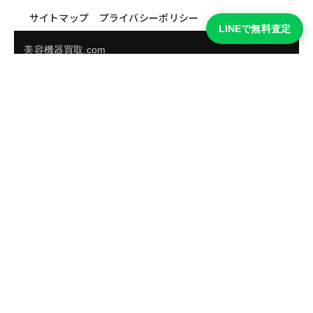
サイトマップ
プライバシーポリシー
LINEで無料査定
美容機器買取.com
買取実績・買取強化モデルを見る
LINEでかんたん無料査定
品物の写真を送るだけ。査定は無料、キャンセルもできま
す。
※品物の状態・市場動向により買取をお受けできない場合があります。
友だち追加して査定を依頼
運営：
株式会社グリーク
運営グループの買取サイト一覧（株式会社グリーク）