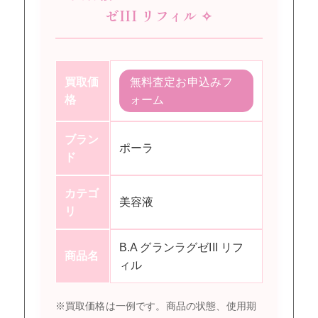
ゼIII リフィル ✧
買取価
無料査定お申込みフ
格
ォーム
ブラン
ポーラ
ド
カテゴ
美容液
リ
B.A グランラグゼIII リフ
商品名
ィル
※買取価格は一例です。商品の状態、使用期