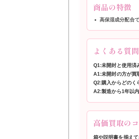
商品の特徴
高保湿成分配合
よくある質
Q1:未開封と使用
A1:未開封の方が
Q2:購入からどの
A2:製造から1年以
高価買取の
箱や説明書を揃えて