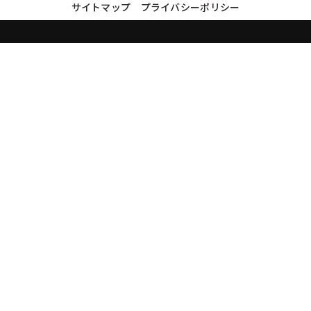
サイトマップ
プライバシーポリシー
買取実績・買取強化モデルを見る
LINEでかんたん無料査定
品物の写真を送るだけ。査定は無料、キャンセルもできます。
※品物の状態・市場動向により買取をお受けできない場合があります。
友だち追加して査定を依頼
運営：
株式会社グリーク
運営グループの買取サイト一覧（株式会社グリーク）