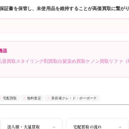
保証書を保管し、未使用品を維持することが高価買取に繋が
機器
毛器買取
スタイリング剤買取
白髪染め買取
ケノン買取
リファ（
宅配買取
無料査定
美容液クレ・ド・ポーボーテ
法人様・大量買取
宅配買取の流れ
→
→