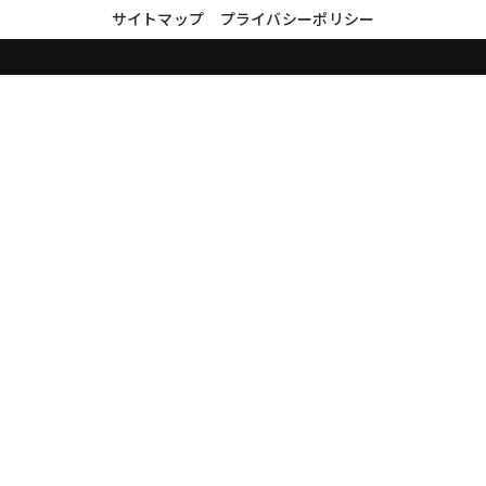
サイトマップ
プライバシーポリシー
買取実績・買取強化モデルを見る
LINEでかんたん無料査定
品物の写真を送るだけ。査定は無料、キャンセルもできます。
※品物の状態・市場動向により買取をお受けできない場合があります。
友だち追加して査定を依頼
運営：
株式会社グリーク
運営グループの買取サイト一覧（株式会社グリーク）