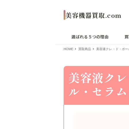
選ばれる５つの理由
買
HOME
買取商品
美容液クレ・ド・ポー
美容液クレ
ル・セラム