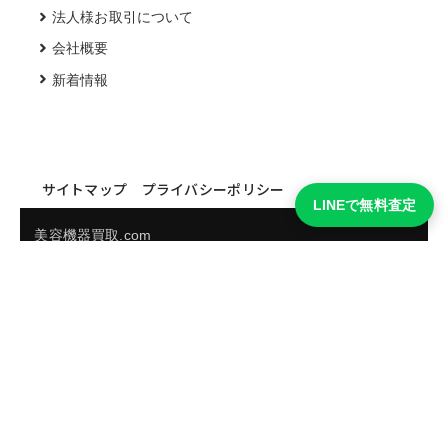
法人様お取引について
会社概要
新着情報
サイトマップ
プライバシーポリシー
LINEで無料査定
美容機器買取.com
買取実績・買取強化モデルを見る
LINEでかんたん無料査定
品物の写真を送るだけ。査定は無料、キャンセルもできま
す。
※品物の状態・市場動向により買取をお受けできない場合があります。