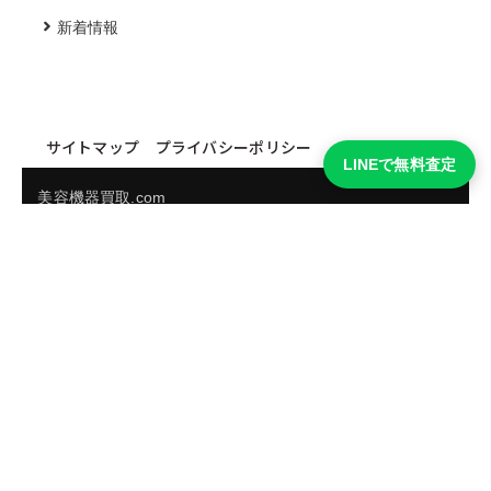
新着情報
サイトマップ
プライバシーポリシー
LINEで無料査定
美容機器買取.com
買取実績・買取強化モデルを見る
LINEでかんたん無料査定
品物の写真を送るだけ。査定は無料、キャンセルもできま
す。
※品物の状態・市場動向により買取をお受けできない場合があります。
友だち追加して査定を依頼