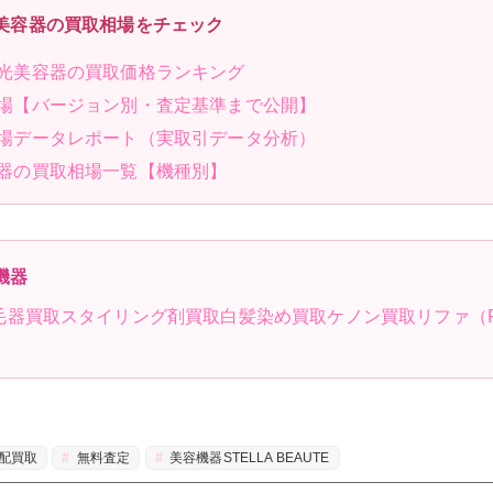
美容器の買取相場をチェック
光美容器の買取価格ランキング
場【バージョン別・査定基準まで公開】
場データレポート（実取引データ分析）
器の買取相場一覧【機種別】
機器
毛器買取
スタイリング剤買取
白髪染め買取
ケノン買取
リファ（
配買取
無料査定
美容機器STELLA BEAUTE