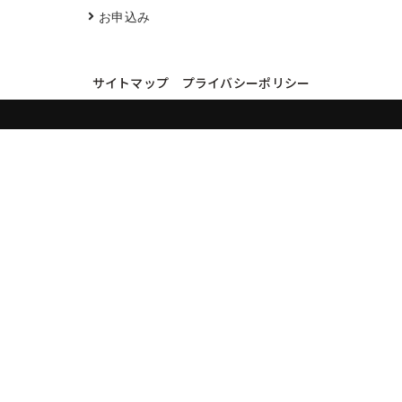
お申込み
サイトマップ
プライバシーポリシー
買取実績・買取強化モデルを見る
LINEでかんたん無料査定
品物の写真を送るだけ。査定は無料、キャンセルもできます。
※品物の状態・市場動向により買取をお受けできない場合があります。
友だち追加して査定を依頼
運営：
株式会社グリーク