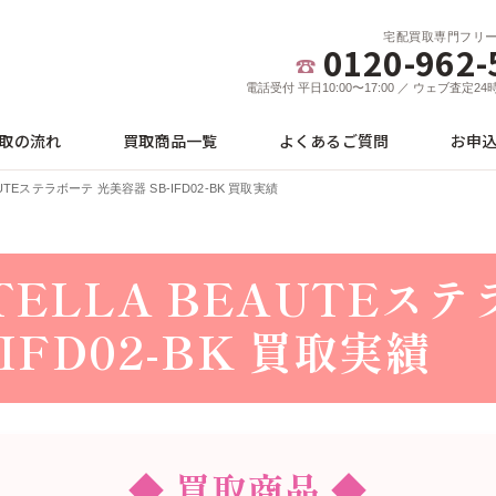
宅配買取専門フリ
0120-962-
電話受付 平日10:00〜17:00 ／ ウェブ査定2
取の流れ
買取商品一覧
よくあるご質問
お申
UTEステラボーテ 光美容器 SB-IFD02-BK 買取実績
ELLA BEAUTEステ
IFD02-BK 買取実績
◆ 買取商品 ◆