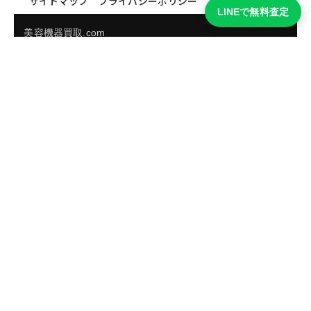
サイトマップ
プライバシーポリシー
LINEで無料査定
美容機器買取.com
買取実績・買取強化モデルを見る
LINEでかんたん無料査定
品物の写真を送るだけ。査定は無料、キャンセルもできま
す。
※品物の状態・市場動向により買取をお受けできない場合があります。
友だち追加して査定を依頼
運営：
株式会社グリーク
運営グループの買取サイト一覧（株式会社グリーク）