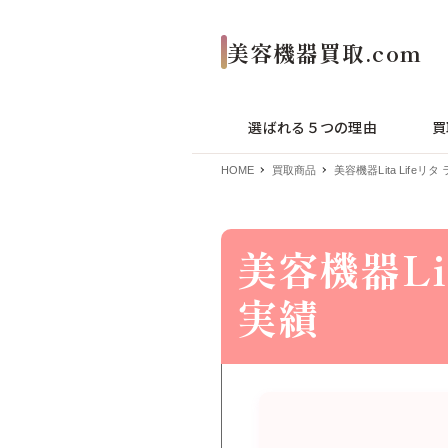
選ばれる５つの理由
買
HOME
買取商品
美容機器Lita Life
美容機器Li
実績