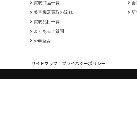
買取商品一覧
会
美容機器買取の流れ
新
買取品目一覧
よくあるご質問
お申込み
サイトマップ
プライバシーポリシー
買取実績・買取強化モデルを見る
LINEでかんたん無料査定
品物の写真を送るだけ。査定は無料、キャンセルもできます。
※品物の状態・市場動向により買取をお受けできない場合があります。