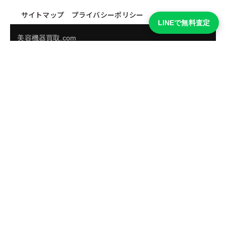
サイトマップ
プライバシーポリシー
LINEで無料査定
美容機器買取.com
買取実績・買取強化モデルを見る
LINEでかんたん無料査定
品物の写真を送るだけ。査定は無料、キャンセルもできま
す。
※品物の状態・市場動向により買取をお受けできない場合があります。
友だち追加して査定を依頼
運営：
株式会社グリーク
運営グループの買取サイト一覧（株式会社グリーク）