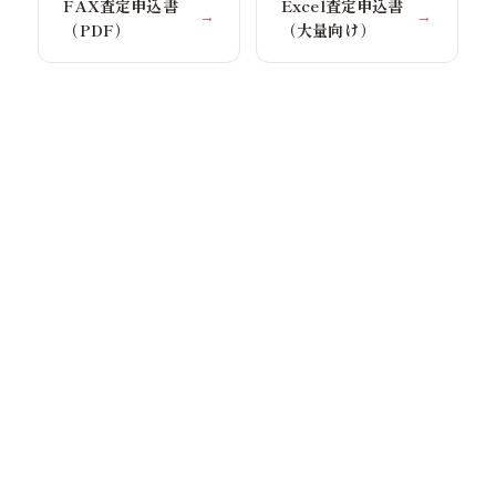
FAX査定申込書
Excel査定申込書
→
→
（PDF）
（大量向け）