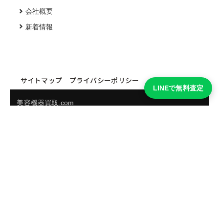
会社概要
新着情報
サイトマップ
プライバシーポリシー
LINEで無料査定
美容機器買取.com
買取実績・買取強化モデルを見る
LINEでかんたん無料査定
品物の写真を送るだけ。査定は無料、キャンセルもできま
す。
※品物の状態・市場動向により買取をお受けできない場合があります。