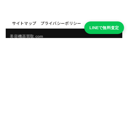
サイトマップ
プライバシーポリシー
LINEで無料査定
美容機器買取.com
買取実績・買取強化モデルを見る
LINEでかんたん無料査定
品物の写真を送るだけ。査定は無料、キャンセルもできま
す。
※品物の状態・市場動向により買取をお受けできない場合があります。
友だち追加して査定を依頼
運営：
株式会社グリーク