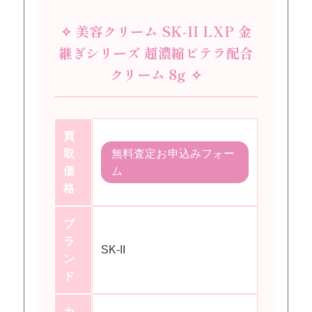
✧ 美容クリーム SK-II LXP 金
継ぎシリーズ 超濃縮ピテラ配合
クリーム 8g ✧
買
取
無料査定お申込みフォー
価
ム
格
ブ
ラ
SK-II
ン
ド
カ