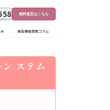
ーダイヤル
558
無料査定はこちら
4時間受付中
込み
美容機器買取コラム
ン ステム