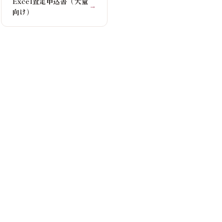
Excel査定申込書（大量
→
向け）