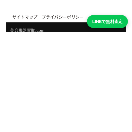
サイトマップ
プライバシーポリシー
LINEで無料査定
美容機器買取.com
買取実績・買取強化モデルを見る
LINEでかんたん無料査定
品物の写真を送るだけ。査定は無料、キャンセルもできま
す。
※品物の状態・市場動向により買取をお受けできない場合があります。
友だち追加して査定を依頼
運営：
株式会社グリーク
運営グループの買取サイト一覧（株式会社グリーク）