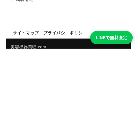
サイトマップ
プライバシーポリシー
LINEで無料査定
美容機器買取.com
買取実績・買取強化モデルを見る
LINEでかんたん無料査定
品物の写真を送るだけ。査定は無料、キャンセルもできま
す。
※品物の状態・市場動向により買取をお受けできない場合があります。
友だち追加して査定を依頼