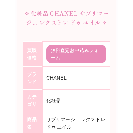
✧ 化粧品 CHANEL サブリマー
ジュ レクストレ ドゥ ユイル ✧
買取
無料査定お申込みフォ
価格
ーム
ブラ
CHANEL
ンド
カテ
化粧品
ゴリ
商品
サブリマージュ レクストレ
名
ドゥ ユイル