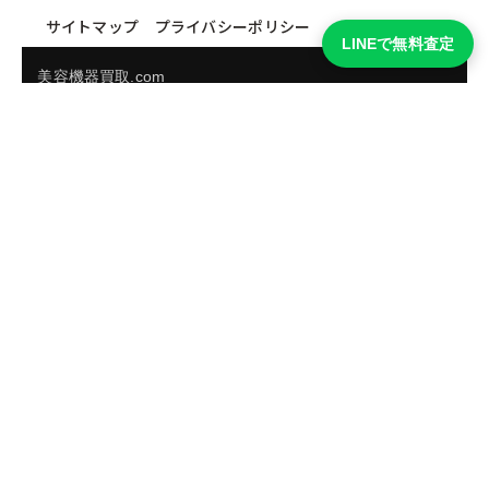
サイトマップ
プライバシーポリシー
LINEで無料査定
美容機器買取.com
買取実績・買取強化モデルを見る
LINEでかんたん無料査定
品物の写真を送るだけ。査定は無料、キャンセルもできま
す。
※品物の状態・市場動向により買取をお受けできない場合があります。
友だち追加して査定を依頼
運営：
株式会社グリーク
運営グループの買取サイト一覧（株式会社グリーク）