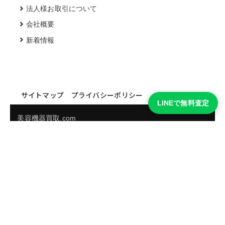
法人様お取引について
会社概要
新着情報
サイトマップ
プライバシーポリシー
LINEで無料査定
美容機器買取.com
買取実績・買取強化モデルを見る
LINEでかんたん無料査定
品物の写真を送るだけ。査定は無料、キャンセルもできま
す。
※品物の状態・市場動向により買取をお受けできない場合があります。