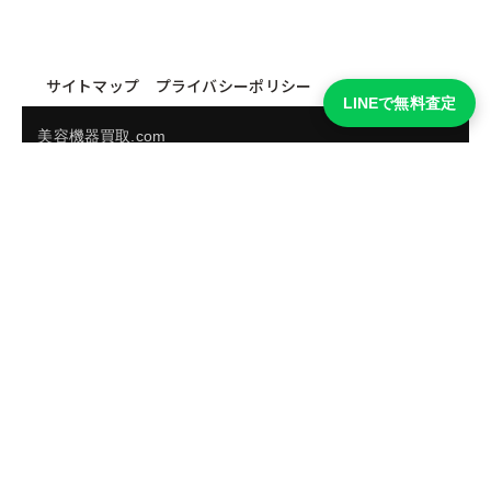
サイトマップ
プライバシーポリシー
LINEで無料査定
美容機器買取.com
買取実績・買取強化モデルを見る
LINEでかんたん無料査定
品物の写真を送るだけ。査定は無料、キャンセルもできま
す。
※品物の状態・市場動向により買取をお受けできない場合があります。
友だち追加して査定を依頼
運営：
株式会社グリーク