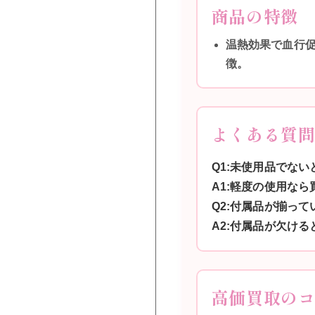
商品の特徴
温熱効果で血行
徴。
よくある質
Q1:未使用品でな
A1:軽度の使用な
Q2:付属品が揃っ
A2:付属品が欠け
高価買取の