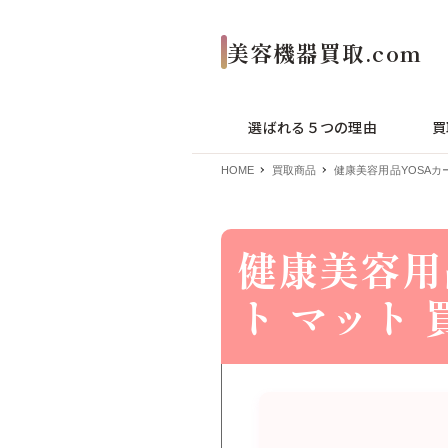
選ばれる５つの理由
買
HOME
買取商品
健康美容用品YOSAカ
健康美容用
ト マット