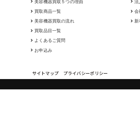
美容機器買取５つの理由
法
買取商品一覧
会
美容機器買取の流れ
新
買取品目一覧
よくあるご質問
お申込み
サイトマップ
プライバシーポリシー
買取実績・買取強化モデルを見る
LINEでかんたん無料査定
品物の写真を送るだけ。査定は無料、キャンセルもできます。