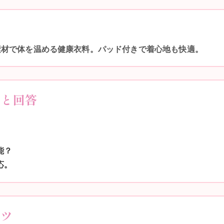
素材で体を温める健康衣料。パッド付きで着心地も快適。
問と回答
能？
応。
コツ