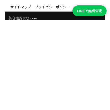
サイトマップ
プライバシーポリシー
LINEで無料査定
美容機器買取.com
買取実績・買取強化モデルを見る
LINEでかんたん無料査定
品物の写真を送るだけ。査定は無料、キャンセルもできま
す。
※品物の状態・市場動向により買取をお受けできない場合があります。
友だち追加して査定を依頼
運営：
株式会社グリーク
運営グループの買取サイト一覧（株式会社グリーク）