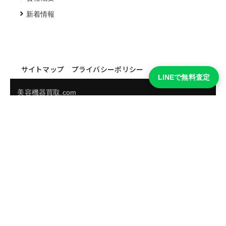
新着情報
サイトマップ
プライバシーポリシー
LINEで無料査定
美容機器買取.com
買取実績・買取強化モデルを見る
LINEでかんたん無料査定
品物の写真を送るだけ。査定は無料、キャンセルもできま
す。
※品物の状態・市場動向により買取をお受けできない場合があります。
友だち追加して査定を依頼