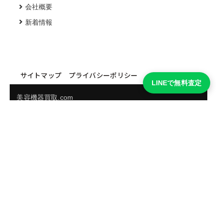
会社概要
新着情報
サイトマップ
プライバシーポリシー
LINEで無料査定
美容機器買取.com
買取実績・買取強化モデルを見る
LINEでかんたん無料査定
品物の写真を送るだけ。査定は無料、キャンセルもできま
す。
※品物の状態・市場動向により買取をお受けできない場合があります。
友だち追加して査定を依頼