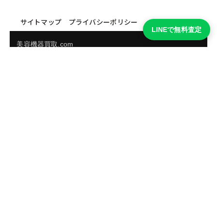
サイトマップ
プライバシーポリシー
LINEで無料査定
美容機器買取.com
買取実績・買取強化モデルを見る
LINEでかんたん無料査定
品物の写真を送るだけ。査定は無料、キャンセルもできま
す。
※品物の状態・市場動向により買取をお受けできない場合があります。
友だち追加して査定を依頼
運営：
株式会社グリーク
運営グループの買取サイト一覧（株式会社グリーク）