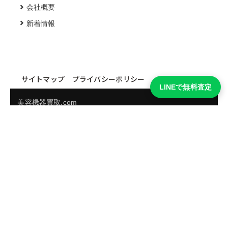
会社概要
新着情報
サイトマップ
プライバシーポリシー
LINEで無料査定
美容機器買取.com
買取実績・買取強化モデルを見る
LINEでかんたん無料査定
品物の写真を送るだけ。査定は無料、キャンセルもできま
す。
※品物の状態・市場動向により買取をお受けできない場合があります。
友だち追加して査定を依頼