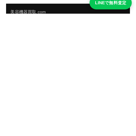
LINEで無料査定
美容機器買取.com
買取実績・買取強化モデルを見る
LINEでかんたん無料査定
品物の写真を送るだけ。査定は無料、キャンセルもできま
す。
※品物の状態・市場動向により買取をお受けできない場合があります。
友だち追加して査定を依頼
運営：
株式会社グリーク
運営グループの買取サイト一覧（株式会社グリーク）