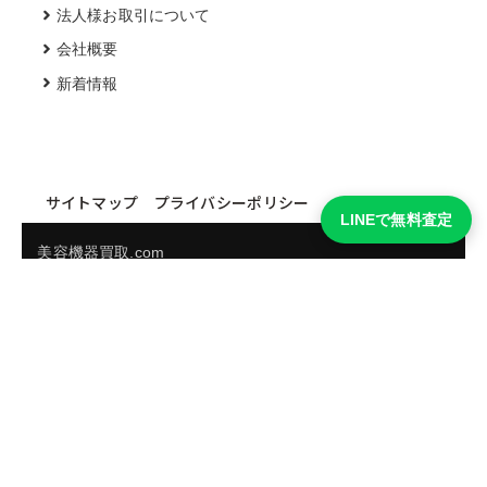
法人様お取引について
会社概要
新着情報
サイトマップ
プライバシーポリシー
LINEで無料査定
美容機器買取.com
買取実績・買取強化モデルを見る
LINEでかんたん無料査定
品物の写真を送るだけ。査定は無料、キャンセルもできま
す。
※品物の状態・市場動向により買取をお受けできない場合があります。