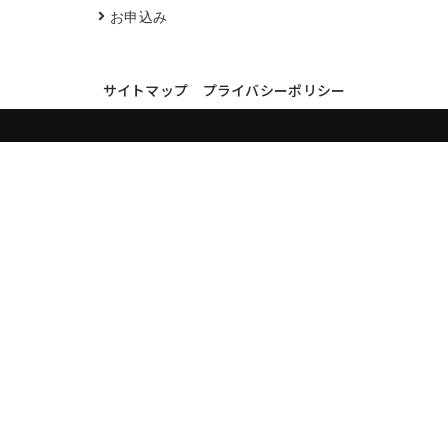
お申込み
サイトマップ
プライバシーポリシー
買取実績・買取強化モデルを見る
LINEでかんたん無料査定
品物の写真を送るだけ。査定は無料、キャンセルもできます。
※品物の状態・市場動向により買取をお受けできない場合があります。
友だち追加して査定を依頼
運営：
株式会社グリーク